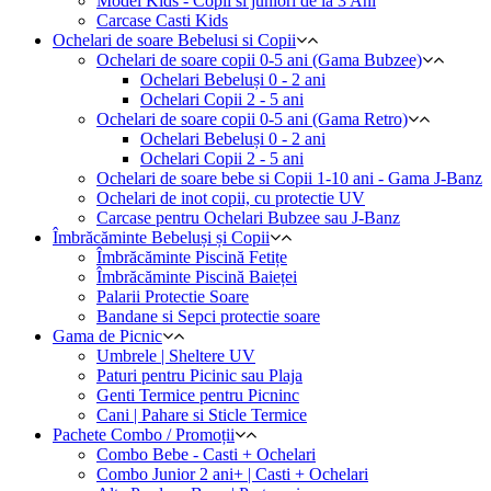
Model Kids - Copii si juniori de la 3 Ani
Carcase Casti Kids
Ochelari de soare Bebelusi si Copii
Ochelari de soare copii 0-5 ani (Gama Bubzee)
Ochelari Bebeluși 0 - 2 ani
Ochelari Copii 2 - 5 ani
Ochelari de soare copii 0-5 ani (Gama Retro)
Ochelari Bebeluși 0 - 2 ani
Ochelari Copii 2 - 5 ani
Ochelari de soare bebe si Copii 1-10 ani - Gama J-Banz
Ochelari de inot copii, cu protectie UV
Carcase pentru Ochelari Bubzee sau J-Banz
Îmbrăcăminte Bebeluși și Copii
Îmbrăcăminte Piscină Fetițe
Îmbrăcăminte Piscină Baieței
Palarii Protectie Soare
Bandane si Sepci protectie soare
Gama de Picnic
Umbrele | Sheltere UV
Paturi pentru Picinic sau Plaja
Genti Termice pentru Picninc
Cani | Pahare si Sticle Termice
Pachete Combo / Promoții
Combo Bebe - Casti + Ochelari
Combo Junior 2 ani+ | Casti + Ochelari