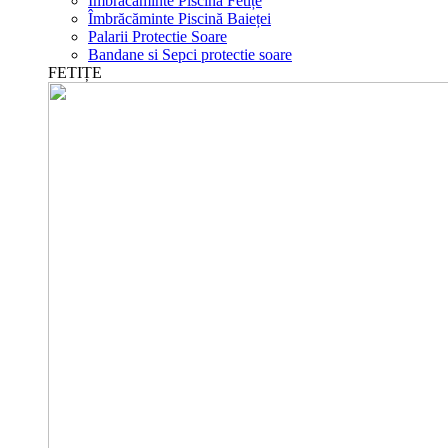
Îmbrăcăminte Piscină Fetițe
Îmbrăcăminte Piscină Baieței
Palarii Protectie Soare
Bandane si Sepci protectie soare
FETIȚE