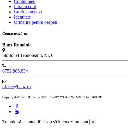
Contul meu
Intra in cont
Istoric comenzi
Identitate
Urmarire pentru oaspeti
Contactează-ne
Banz România
Str. Ionel Teodoreanu, Nr. 6
0752.886.834
office@banz.ro
Copyrights© Banz România 2025 "BABY WEARING SRL RO43680180"
Trebuie să te autentifici sau să iți creezi un cont
×