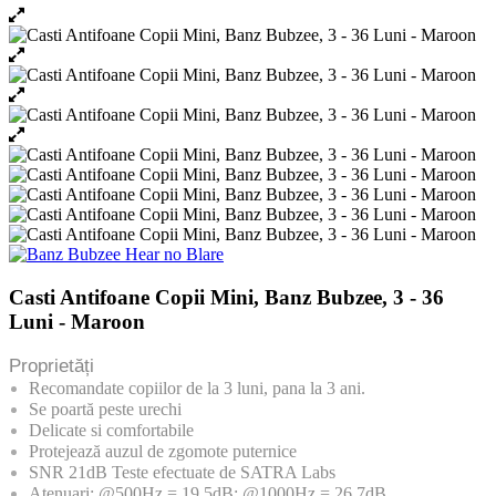
Casti Antifoane Copii Mini, Banz Bubzee, 3 - 36
Luni - Maroon
Proprietăți
Recomandate copiilor de la 3 luni, pana la 3 ani.
Se poartă peste urechi
Delicate si comfortabile
Protejează auzul de zgomote puternice
SNR 21dB Teste efectuate de SATRA Labs
Atenuari: @500Hz = 19,5dB; @1000Hz = 26.7dB