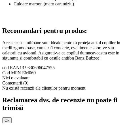
Culoare maroon (maro caramiziu)
Recomandari pentru produs:
Aceste casti antifoane sunt ideale pentru a proteja auzul copiilor in
medii zgomotoase, cum ar fi concerte, evenimente sportive sau
calatorii cu avionul. Asigurati-va ca copilul dumneavoastra este in
siguranta si confortabil cu castile antifon Banz Bubzee!
cod EAN13
9330696047555
Cod MPN
EM060
Nici o evaluare
Comentarii (0)
Nu există recenzii ale clienților pentru moment.
Reclamarea dvs. de recenzie nu poate fi
trimisă
Ok