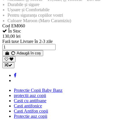
Durabile și sigure
Ușoare și Comfortabile
Pentru siguranța copiilor vostri
Culoare Maroon (Maro Caramiziu)
Cod
EM060
În Stoc
130,00 lei
Fară taxe
Livrare în 2-3 zile
Adaugă în coș
Protectie Copii Baby Banz
protectii auz copii
Casti cu antifoane
Casti antifonice
Casti Antifon copii
Protectie auz copii