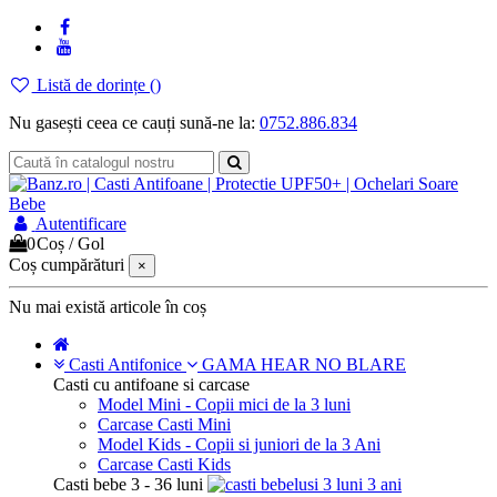
Listă de dorințe (
)
Nu gasești ceea ce cauți sună-ne la:
0752.886.834
Autentificare
0
Coș
/
Gol
Coș cumpărături
×
Nu mai există articole în coș
Casti Antifonice
GAMA HEAR NO BLARE
Casti cu antifoane si carcase
Model Mini - Copii mici de la 3 luni
Carcase Casti Mini
Model Kids - Copii si juniori de la 3 Ani
Carcase Casti Kids
Casti bebe 3 - 36 luni