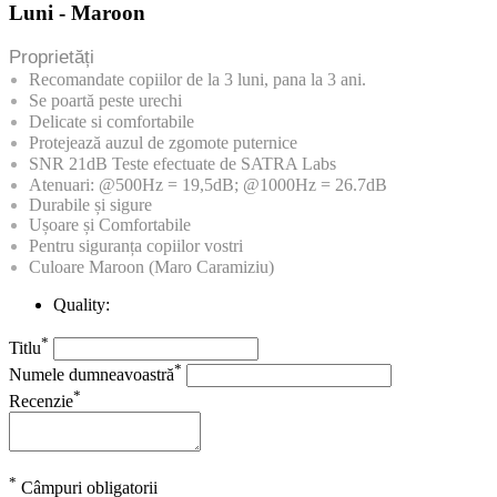
Luni - Maroon
Proprietăți
Recomandate copiilor de la 3 luni, pana la 3 ani.
Se poartă peste urechi
Delicate si comfortabile
Protejează auzul de zgomote puternice
SNR 21dB Teste efectuate de SATRA Labs
Atenuari: @500Hz = 19,5dB; @1000Hz = 26.7dB
Durabile și sigure
Ușoare și Comfortabile
Pentru siguranța copiilor vostri
Culoare Maroon (Maro Caramiziu)
Quality:
*
Titlu
*
Numele dumneavoastră
*
Recenzie
*
Câmpuri obligatorii