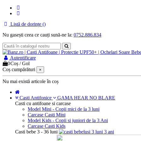
Listă de dorințe (
)
Nu gasești ceea ce cauți sună-ne la:
0752.886.834
Autentificare
0
Coș
/
Gol
Coș cumpărături
×
Nu mai există articole în coș
Casti Antifonice
GAMA HEAR NO BLARE
Casti cu antifoane si carcase
Model Mini - Copii mici de la 3 luni
Carcase Casti Mini
Model Kids - Copii si juniori de la 3 Ani
Carcase Casti Kids
Casti bebe 3 - 36 luni