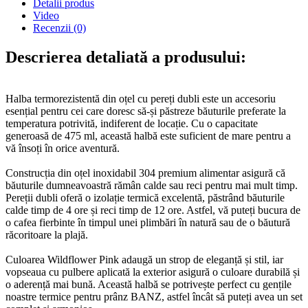
Detalii produs
Video
Recenzii
(0)
Descrierea detaliată a produsului:
Halba termorezistentă din oțel cu pereți dubli este un accesoriu
esențial pentru cei care doresc să-și păstreze băuturile preferate la
temperatura potrivită, indiferent de locație. Cu o capacitate
generoasă de 475 ml, această halbă este suficient de mare pentru a
vă însoți în orice aventură.
Construcția din oțel inoxidabil 304 premium alimentar asigură că
băuturile dumneavoastră rămân calde sau reci pentru mai mult timp.
Pereții dubli oferă o izolație termică excelentă, păstrând băuturile
calde timp de 4 ore și reci timp de 12 ore. Astfel, vă puteți bucura de
o cafea fierbinte în timpul unei plimbări în natură sau de o băutură
răcoritoare la plajă.
Culoarea Wildflower Pink adaugă un strop de eleganță și stil, iar
vopseaua cu pulbere aplicată la exterior asigură o culoare durabilă și
o aderență mai bună. Această halbă se potrivește perfect cu gențile
noastre termice pentru prânz BANZ, astfel încât să puteți avea un set