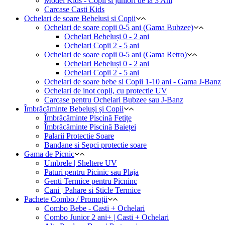
Model Kids - Copii si juniori de la 3 Ani
Carcase Casti Kids
Ochelari de soare Bebelusi si Copii
Ochelari de soare copii 0-5 ani (Gama Bubzee)
Ochelari Bebeluși 0 - 2 ani
Ochelari Copii 2 - 5 ani
Ochelari de soare copii 0-5 ani (Gama Retro)
Ochelari Bebeluși 0 - 2 ani
Ochelari Copii 2 - 5 ani
Ochelari de soare bebe si Copii 1-10 ani - Gama J-Banz
Ochelari de inot copii, cu protectie UV
Carcase pentru Ochelari Bubzee sau J-Banz
Îmbrăcăminte Bebeluși și Copii
Îmbrăcăminte Piscină Fetițe
Îmbrăcăminte Piscină Baieței
Palarii Protectie Soare
Bandane si Sepci protectie soare
Gama de Picnic
Umbrele | Sheltere UV
Paturi pentru Picinic sau Plaja
Genti Termice pentru Picninc
Cani | Pahare si Sticle Termice
Pachete Combo / Promoții
Combo Bebe - Casti + Ochelari
Combo Junior 2 ani+ | Casti + Ochelari