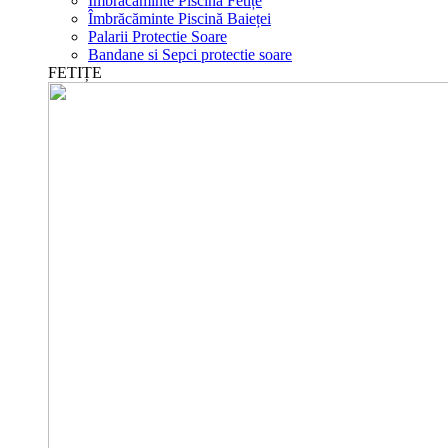
Îmbrăcăminte Piscină Fetițe
Îmbrăcăminte Piscină Baieței
Palarii Protectie Soare
Bandane si Sepci protectie soare
FETIȚE