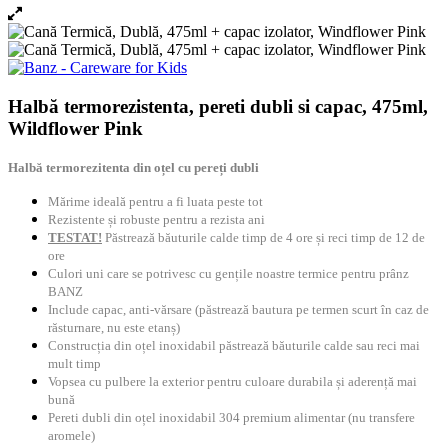
Halbă termorezistenta, pereti dubli si capac, 475ml,
Wildflower Pink
Halbă termorezitenta din oțel cu pereți dubli
Mărime ideală pentru a fi luata peste tot
Rezistente și robuste pentru a rezista ani
TESTAT!
Păstrează băuturile calde timp de 4 ore și reci timp de 12 de
ore
Culori uni care se potrivesc cu gențile noastre termice pentru prânz
BANZ
Include capac, anti-vărsare (păstrează bautura pe termen scurt în caz de
răsturnare, nu este etanș)
Construcția din oțel inoxidabil păstrează băuturile calde sau reci mai
mult timp
Vopsea cu pulbere la exterior pentru culoare durabila și aderență mai
bună
Pereti dubli din oțel inoxidabil 304 premium alimentar (nu transfere
aromele)