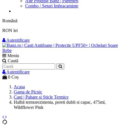
Alte Produse Banz | Parteneri
Combo / Seturi Imbracaminte
Română
RON lei
Autentificare
Meniu
Caută
Autentificare
0
Coș
Acasa
Gama de Picnic
Cani | Pahare si Sticle Termice
Halbă termorezistenta, pereti dubli si capac, 475ml,
Wildflower Pink