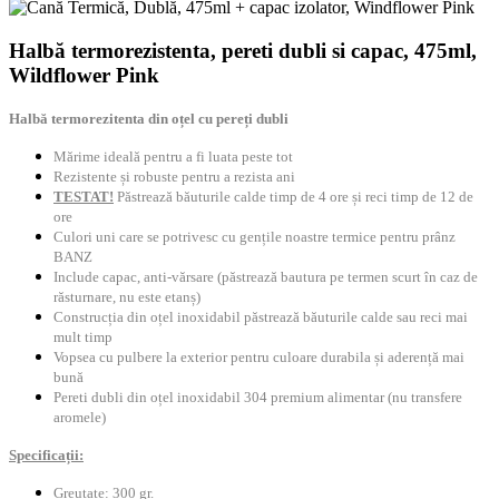
Halbă termorezistenta, pereti dubli si capac, 475ml,
Wildflower Pink
Halbă termorezitenta din oțel cu pereți dubli
Mărime ideală pentru a fi luata peste tot
Rezistente și robuste pentru a rezista ani
TESTAT!
Păstrează băuturile calde timp de 4 ore și reci timp de 12 de
ore
Culori uni care se potrivesc cu gențile noastre termice pentru prânz
BANZ
Include capac, anti-vărsare (păstrează bautura pe termen scurt în caz de
răsturnare, nu este etanș)
Construcția din oțel inoxidabil păstrează băuturile calde sau reci mai
mult timp
Vopsea cu pulbere la exterior pentru culoare durabila și aderență mai
bună
Pereti dubli din oțel inoxidabil 304 premium alimentar (nu transfere
aromele)
Specificații:
Greutate: 300 gr.