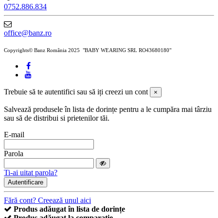
0752.886.834
office@banz.ro
Copyrights© Banz România 2025 "BABY WEARING SRL RO43680180"
Trebuie să te autentifici sau să iți creezi un cont
×
Salvează produsele în lista de dorințe pentru a le cumpăra mai târziu
sau să de distribui si prietenilor tăi.
E-mail
Parola
Ti-ai uitat parola?
Autentificare
Fără cont? Creează unul aici
Produs adăugat în lista de dorințe
Produs adăugat la comparație.