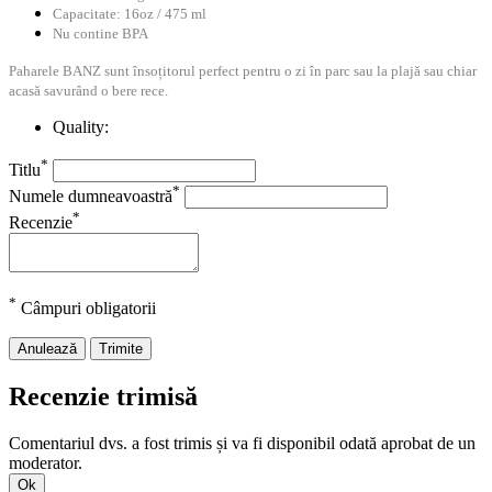
Capacitate: 16oz / 475 ml
Nu contine BPA
Paharele BANZ sunt însoțitorul perfect pentru o zi în parc sau la plajă sau chiar
acasă savurând o bere rece.
Quality:
*
Titlu
*
Numele dumneavoastră
*
Recenzie
*
Câmpuri obligatorii
Anulează
Trimite
Recenzie trimisă
Comentariul dvs. a fost trimis și va fi disponibil odată aprobat de un
moderator.
Ok