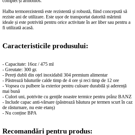
complet și armonios.
Halba termorezistentă este rezistentă și robustă, fiind concepută să
reziste ani de utilizare. Este ușor de transportat datorită mărimii
ideale și este potrivită pentru orice activitate în aer liber sau pentru a
fi utilizată acasă.
Caracteristicile produsului:
- Capacitate: 16oz / 475 ml
- Greutate: 300 gr.
- Pereți dubli din oțel inoxidabil 304 premium alimentar
- Păstrează băuturile calde timp de 4 ore și reci timp de 12 ore
- Vopsea cu pulbere la exterior pentru culoare durabilă și aderență
mai bună
- Culori uni, potrivite cu gențile noastre termice pentru prânz BANZ
- Include capac anti-vărsare (păstrează băutura pe termen scurt în caz
de răsturnare, nu este etanș)
- Nu conține BPA
Recomandări pentru produs: