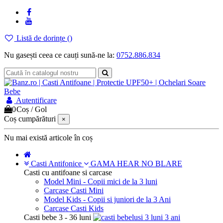
Listă de dorințe (
)
Nu gasești ceea ce cauți sună-ne la:
0752.886.834
Autentificare
0
Coș
/
Gol
Coș cumpărături
×
Nu mai există articole în coș
Casti Antifonice
GAMA HEAR NO BLARE
Casti cu antifoane si carcase
Model Mini - Copii mici de la 3 luni
Carcase Casti Mini
Model Kids - Copii si juniori de la 3 Ani
Carcase Casti Kids
Casti bebe 3 - 36 luni