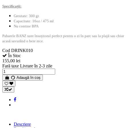
Specificații:
Greutate: 300 gr.
Capacitate: 16oz / 475 ml
Nu contine BPA
Paharele BANZ sunt însoțitorul perfect pentru o zi în parc sau la plajă sau chiar
acasă savurând o bere rece.
Cod
DRINK010
În Stoc
155,00 lei
Fară taxe
Livrare în 2-3 zile
Adaugă în coș
Descriere